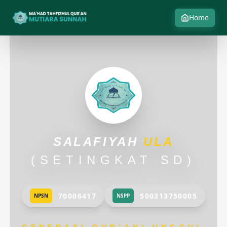
SD
Home
SALAFIYAH
ULA
(SETINGKAT SD)
70006417
500313750005
NPSN
NSPP