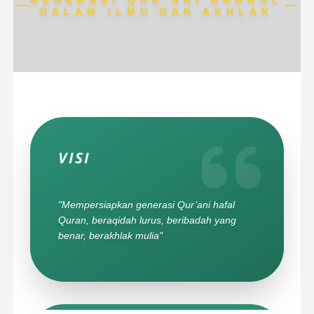
GENERASI QUR’ANI UNGGUL
DALAM ILMU DAN AKHLAK
VISI
"Mempersiapkan generasi Qur’ani hafal
Quran, beraqidah lurus, beribadah yang
benar, berakhlak mulia"